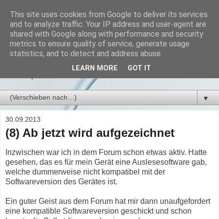
This site uses cookies from Google to deliver its services
Mein Schlafapnoe-
and to analyze traffic. Your IP address and user-agent are
shared with Google along with performance and security
Tagebuch
metrics to ensure quality of service, generate usage
statistics, and to detect and address abuse.
Persönliche Erfahrungen zur CPAP-Therapie bei schwerer
LEARN MORE
GOT IT
Schlafapnoe.
▼
30.09.2013
(8) Ab jetzt wird aufgezeichnet
Inzwischen war ich in dem Forum schon etwas aktiv. Hatte
gesehen, das es für mein Gerät eine Auslesesoftware gab,
welche dummerweise nicht kompatibel mit der
Softwareversion des Gerätes ist.
Ein guter Geist aus dem Forum hat mir dann unaufgefordert
eine kompatible Softwareversion geschickt und schon