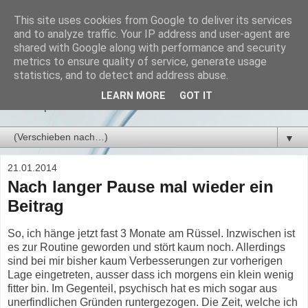
This site uses cookies from Google to deliver its services
Mein Schlafapnoe-
and to analyze traffic. Your IP address and user-agent are
shared with Google along with performance and security
Tagebuch
metrics to ensure quality of service, generate usage
statistics, and to detect and address abuse.
Persönliche Erfahrungen zur CPAP-Therapie bei schwerer
LEARN MORE
GOT IT
Schlafapnoe.
▼
21.01.2014
Nach langer Pause mal wieder ein
Beitrag
So, ich hänge jetzt fast 3 Monate am Rüssel. Inzwischen ist
es zur Routine geworden und stört kaum noch. Allerdings
sind bei mir bisher kaum Verbesserungen zur vorherigen
Lage eingetreten, ausser dass ich morgens ein klein wenig
fitter bin. Im Gegenteil, psychisch hat es mich sogar aus
unerfindlichen Gründen runtergezogen. Die Zeit, welche ich